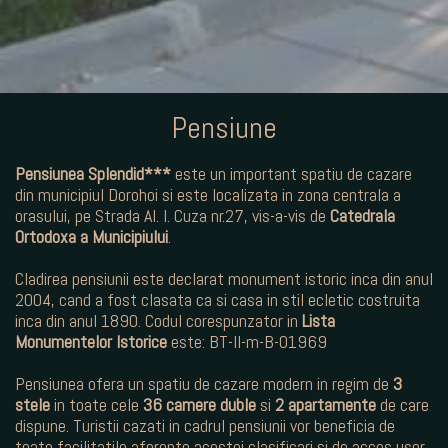
Pensiune
Pensiunea Splendid***
este un important spatiu de cazare
din municipiul Dorohoi si este localizata in zona centrala a
orasului, pe Strada Al. I. Cuza nr.27, vis-a-vis de
Catedrala
Ortodoxa a Municipiului
.
Cladirea pensiunii este declarat monument istoric inca din anul
2004, cand a fost clasata ca si casa in stil ecletic costruita
inca din anul 1890. Codul corespunzator in
Lista
Monumentelor Istorice
este: BT-II-m-B-01969
Pensiunea ofera un spatiu de cazare modern in regim de
3
stele
in toate cele
36 camere
duble
si
2 apartamente
de care
dispune. Turistii cazati in cadrul pensiunii vor beneficia de
toate facilitatile aferente acestei clasificari si de acces usor