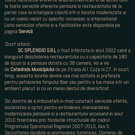
la toate serviciile aferente pensiunii si restaurantului de la
parter care isi intampina clientii intr-o locatie modernizata si
cu un meniu variat cu specific romanesc si international.
Lista serviciilor oferite si a facilitatilor este disponibila pe
pagina
Servicii
.
Scurt istoric:
SC SPLENDID S.R.L
a fost infiintata in anul 2002 cand a
inaugurat deschiderea restaurantului cu o capacitate de 180
de locuri si a pensiuni dotata cu 38 camere, vis a vis
de
Catedrala Municipiului
de pe Strada Al.I. Cuza nr.27. In scurt
timp, aceasta locatie devine cea mai vizitata si preferata
pentru petrecerea timpului liber sau pentru a lua masa intr-un
ambient placut si cu un meniu destul de diversificat.
Din dorinta de a imbunatati in mod constant serviciile oferite,
societatea a optat pentru extinderea, mansardarea,
modernizarea pensiunii si a restaurantului accesand in anul
2010 finantarea prin fondurile structurale din cadrul
Programului Operational Regional 2007-2013, Axa 5.
Dezvoltarea durabila si promovarea turismului, Domeniu de